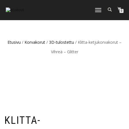
TOGGLE
0
NAVIGATION
Etusivu
/
Korvakorut
/
3D-tulostettu
/ Klitta-ketjukorvakorut –
Vihreä – Glitter
KLITTA-