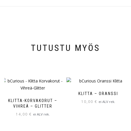
TUTUSTU MYÖS
KLITTA – ORANSSI
KLITTA-KORVAKORUT –
10,00
€
ei ALV rek.
VIHREÄ – GLITTER
14,00
€
ei ALV rek.
Tällä