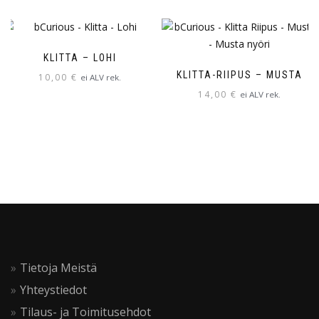
tuotteella
on
useampi
muunnelma.
KLITTA – LOHI
Voit
KLITTA-RIIPUS – MUSTA
10,00
€
ei ALV rek.
tehdä
14,00
€
ei ALV rek.
valinnat
tuotteen
sivulla.
Tietoja Meistä
Yhteystiedot
Tilaus- ja Toimitusehdot