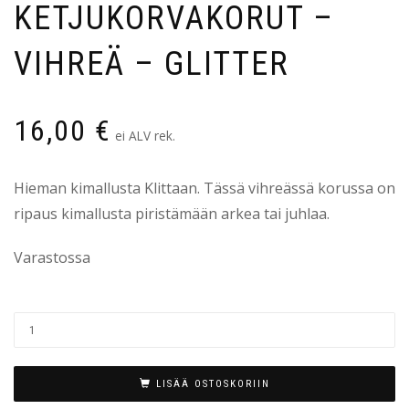
KETJUKORVAKORUT –
VIHREÄ – GLITTER
16,00
€
ei ALV rek.
Hieman kimallusta Klittaan. Tässä vihreässä korussa on
ripaus kimallusta piristämään arkea tai juhlaa.
Varastossa
LISÄÄ OSTOSKORIIN