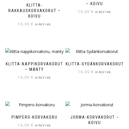
tehdä
Voit
– KOIVU
KLITTA-
valinnat
tehdä
RAKKAUSKORVAKORUT –
16,00
€
ei ALV rek.
KOIVU
tuotteen
valinnat
Tällä
sivulla.
tuotteen
16,00
€
ei ALV rek.
tuotteella
sivulla.
Tällä
on
tuotteella
useampi
on
muunnelma.
useampi
Voit
muunnelma.
tehdä
KLITTA-NAPPIKORVAKORUT
KLITTA-SYDÄNKORVAKORUT
Voit
– MÄNTY
valinnat
16,00
€
ei ALV rek.
tehdä
tuotteen
16,00
€
ei ALV rek.
Tällä
valinnat
sivulla.
tuotteella
tuotteen
on
sivulla.
useampi
muunnelma.
Voit
PIMPERO-KORVAKORU
JORMA-KORVAKORUT –
KOIVU
tehdä
16,00
€
ei ALV rek.