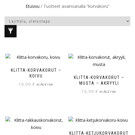
Etusivu
/ Tuotteet avainsanalla “korvakoru”
KLITTA-KORVAKORUT –
KOIVU
KLITTA-KORVAKORUT –
MUSTA – AKRYYLI
16,00
€
ei ALV rek.
16,00
€
ei ALV rek.
Tällä
tuotteella
Tällä
on
tuotteella
useampi
on
muunnelma.
useampi
Voit
muunnelma.
KLITTA-KETJUKORVAKORUT