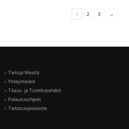
on
useampi
1
2
3
→
muunnelma.
Voit
tehdä
valinnat
tuotteen
sivulla.
Tietoja Meistä
Yhteystiedot
Tilaus- ja Toimitusehdot
Palautusohjeet
Tietosuojaseloste