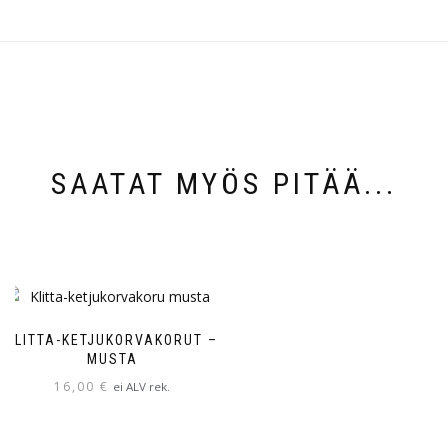
SAATAT MYÖS PITÄÄ...
KLITTA-KETJUKORVAKORUT –
MUSTA
16,00
€
ei ALV rek.