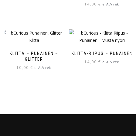
14,00
€
ei ALV rek.
Tällä
tuotteella
on
useampi
muunnelma.
Voit
KLITTA – PUNAINEN –
KLITTA-RIIPUS – PUNAINEN
tehdä
GLITTER
14,00
€
ei ALV rek.
valinnat
10,00
€
ei ALV rek.
Tällä
tuotteen
tuotteella
sivulla.
on
useampi
muunnelma.
Voit
tehdä
valinnat
tuotteen