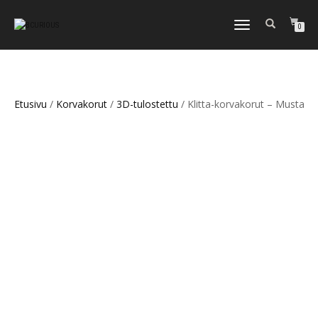
TOGGLE
0
NAVIGATION
Etusivu
/
Korvakorut
/
3D-tulostettu
/ Klitta-korvakorut – Musta