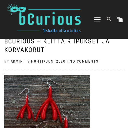
TOGGLE
0
NAVIGATION
BCURIOUS – KLITTA RIIPUKSET JA
KORVAKORUT
BY
ADMIN
|
5 HUHTIKUUN, 2020
|
NO COMMENTS
|